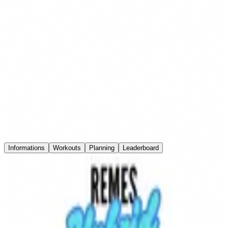
Connexion
REMES HYBRID
CHALLENGE
27 sept. 2025 - 28 sept. 2025
Remes Training Center
S'inscrire
Informations
Workouts
Planning
Leaderboard
Informations
Remes Hybrid Challenge 📍 Remes Training Center 📅 27
Septembre 2025 🏆 Catégories duo HH, HF et FF 🥗 Des salades
sont disponibles en supplément, vous pouvez en réserver maximum
2 par équipe. La salade est composée de salade / riz / petit legumes /